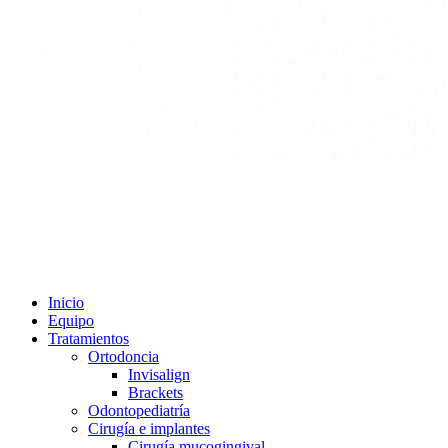
©
2026
.Diseño y desarrollo por
Tailor Ads
.
Close
Inicio
Menu
Equipo
Tratamientos
Ortodoncia
Invisalign
Brackets
Odontopediatría
Cirugía e implantes
Cirugía mucogingival