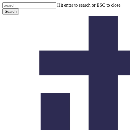
Skip
Hit enter to search or ESC to close
to
Search
main
Close
content
Search