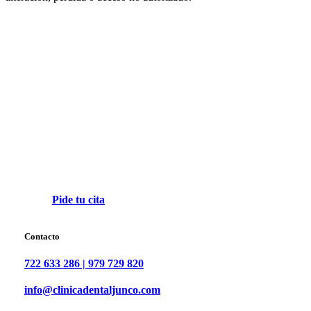
P
i
d
e
t
u
c
i
t
a
Contacto
722 633 286 | 979 729 820
info@clinicadentaljunco.com