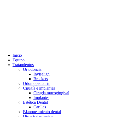
Menu
Inicio
Equipo
Tratamientos
Ortodoncia
Invisalign
Brackets
Odontopediatría
Cirugía e implantes
Cirugía mucogingival
Implantes
Estética Dental
Carillas
Blanqueamiento dental
Otros tratamientos